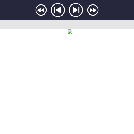
책
미
리
보
기
이
용
자
버
튼